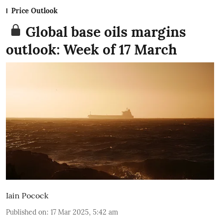
Price Outlook
Global base oils margins
outlook: Week of 17 March
Iain Pocock
Published on
:
17 Mar 2025, 5:42 am