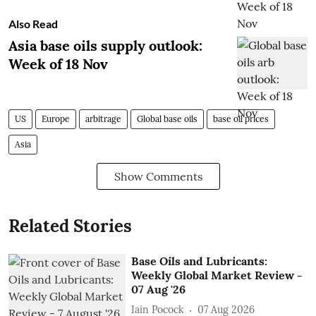
Also Read
Asia base oils supply outlook:
Week of 18 Nov
US
Europe
arbitrage
Global base oils
base oil prices
Asia
Show Comments
Related Stories
Base Oils and Lubricants:
Weekly Global Market Review -
07 Aug '26
Iain Pocock
07 Aug 2026