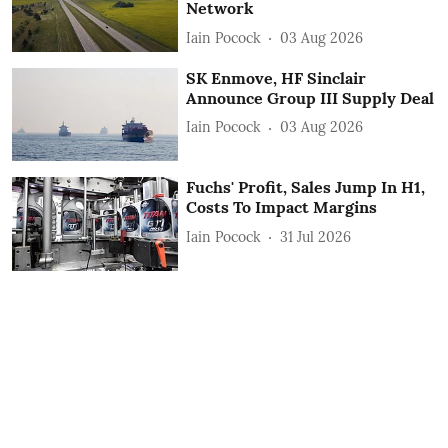
Network
Iain Pocock
03 Aug 2026
SK Enmove, HF Sinclair
Announce Group III Supply Deal
Iain Pocock
03 Aug 2026
Fuchs' Profit, Sales Jump In H1,
Costs To Impact Margins
Iain Pocock
31 Jul 2026