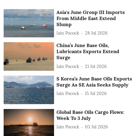
Asia's June Group III Imports
From Middle East Extend
Slump
Iain Pocock
28 Jul 2026
China’s June Base Oils,
Lubricants Exports Extend
Surge
Iain Pocock
21 Jul 2026
S Korea’s June Base Oils Exports
Surge As SE Asia Seeks Supply
Iain Pocock
15 Jul 2026
Global Base Oils Cargo Flows:
Week To 3 July
Iain Pocock
03 Jul 2026