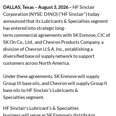
DALLAS, Texas – August 3, 2026 –
HF Sinclair
Corporation (NYSE: DINO) ("HF Sinclair") today
announced that its Lubricants & Specialties segment
has entered into strategic long-
term commercial agreements with SK Enmove, CIC of
SK On Co., Ltd., and Chevron Products Company, a
division of Chevron U.S.A. Inc., establishing a
diversified base oil supply network to support
customers across North America.
Under these agreements, SK Enmove will supply
Group III base oils, and Chevron will supply Group II
base oils to HF Sinclair’s Lubricants &
Specialties segment.
HF Sinclair’s Lubricant’s & Specialties
business will serve as SK Enmove’s distributor