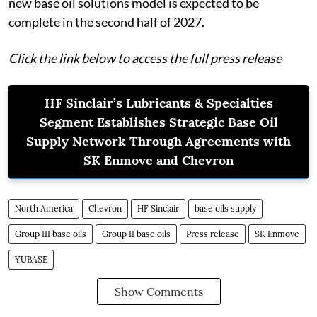
new base oil solutions model is expected to be
complete in the second half of 2027.
Click the link below to access the full press release
HF Sinclair’s Lubricants & Specialties
Segment Establishes Strategic Base Oil
Supply Network Through Agreements with
SK Enmove and Chevron
North America
Chevron
HF Sinclair
base oils supply
Group III base oils
Group II base oils
Press release
SK Enmove
YUBASE
Show Comments